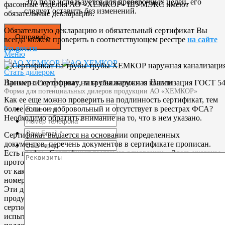
Это поле используется для проверочных целей, его
фасонные изделия АО «ХЕМКОР» ШУМЭКС имеют
следует оставить без изменений.
обязательные декларации.
Обязательную декларацию и обязательный сертификат Вы
всегда можем проверить в соответствующем реестре
на сайте
fsa.gov.ru
Меню
Стать дилером
Заполните форму, мы свяжемся с Вами
Пример : Сертификат на трубы наружная канализация ГОСТ 54
Форма для потенциальных дилеров продукции АО «ХЕМКОР»
Как ее еще можно проверить на подлинность сертификат, тем
более если он добровольный и отсутствует в реестрах ФСА?
Необходимо обратить внимание на то, что в нем указано.
Сертификат выдается на основании определенных
документов, перечень документов в сертификате прописан.
Есть графа: «Сертификат выдан на основании». Здесь указаны
протоколы испытаний, все реквизиты этого протокола, номер,
от какого числа, кем выдан, испытательная лаборатория,
номер аттестата аккредитации лаборатории (при наличии).
Эти документы потребитель может запросить у изготовителя
продукции. Это дополнительное подтверждение того, что
сертификат выдан на основании реально проведенных
испытаний, что он имеет статус действующего. И что он не