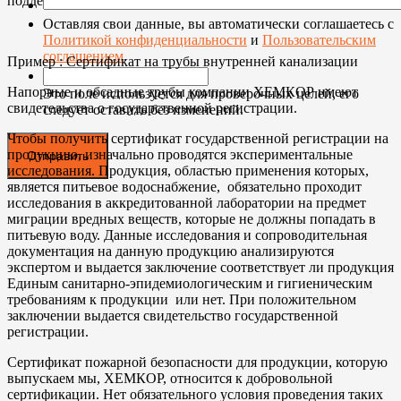
подделка.
Оставляя свои данные, вы автоматически соглашаетесь с
Политикой конфиденциальности
и
Пользовательским
соглашением
.
Пример : Сертификат на трубы внутренней канализации
Напорные и обсадные трубы компании ХЕМКОР имеют
Это поле используется для проверочных целей, его
свидетельства о государственной регистрации.
следует оставить без изменений.
Чтобы получить сертификат государственной регистрации на
продукцию, изначально проводятся экспериментальные
исследования. Продукция, областью применения которых,
является питьевое водоснабжение, обязательно проходит
исследования в аккредитованной лаборатории на предмет
миграции вредных веществ, которые не должны попадать в
питьевую воду. Данные исследования и сопроводительная
документация на данную продукцию анализируются
экспертом и выдается заключение соответствует ли продукция
Единым санитарно-эпидемиологическим и гигиеническим
требованиям к продукции или нет. При положительном
заключении выдается свидетельство государственной
регистрации.
Сертификат пожарной безопасности для продукции, которую
выпускаем мы, ХЕМКОР, относится к добровольной
сертификации. Нет обязательного условия проведения таких