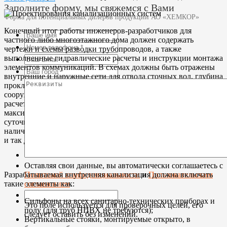
Заполните форму, мы свяжемся с Вами
Форма для потенциальных дилеров продукции АО «ХЕМКОР»
Конечный итог работы инженеров-разработчиков для
частного либо многоэтажного дома должен содержать
чертежи и схемы разводки трубопроводов, а также
выполненные гидравлические расчеты и инструкции монтажа
элементов коммуникаций. В схемах должны быть отражены
внутренние и наружные сети для отвода сточных вод, глубина
прокладки труб, используемые материалы, тип очистного
сооружения и другие аспекты. Исходными данными для этих
расчетов служат этажность дома, минимальные и
максимальные объемы производимых стоков с учетом
суточной, часовой и внутричасовой неравномерности,
наличие и глубина подвального помещения, глубина колодца
и так далее.
Оставляя свои данные, вы автоматически соглашаетесь с
Политикой конфиденциальности
и
Пользовательским
Разрабатываемая внутренняя канализация должна включать
соглашением
.
такие элементы как:
Сильфоны на всех санитарно-технических приборах и
Это поле используется для проверочных целей, его
полу (для труб НПВХ не требуются);
следует оставить без изменений.
Вертикальные стояки, монтируемые открыто, в